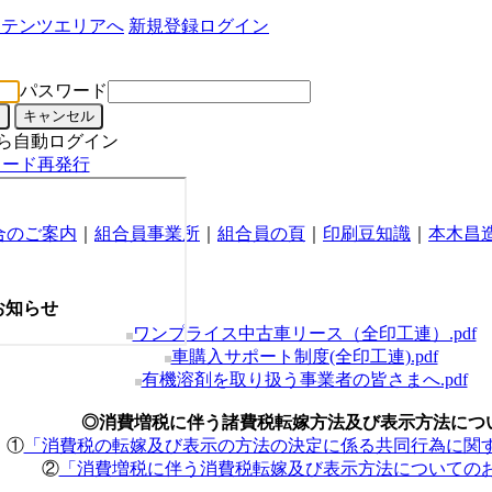
新規登録
ログイン
パスワード
ら自動ログイン
ワード再発行
合のご案内
｜
組合員事業所
｜
組合員の頁
｜
印刷豆知識
｜
本木昌
お知らせ
ワンプライス中古車リース（全印工連）.pdf
車購入サポート制度(全印工連).pdf
有機溶剤を取り扱う事業者の皆さまへ.pdf
◎消費増税に伴う諸費税転嫁方法及び表示方法につ
①
「消費税の転嫁及び表示の方法の決定に係る共同行為に関する
②
「消費増税に伴う消費税転嫁及び表示方法についてのお願