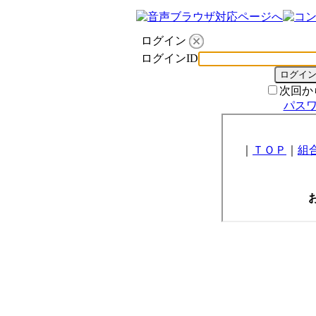
ログイン
ログインID
次回か
パス
｜
ＴＯＰ
｜
組