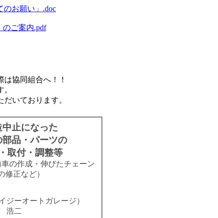
お願い」.doc
ご案内.pdf
際は協同組合へ！！
す。
ただいております。
造中止になった
の部品・パーツの
・取付・調整等
歯車の作成・伸びたチェーン
の修正など）
イジーオートガレージ）
 浩二