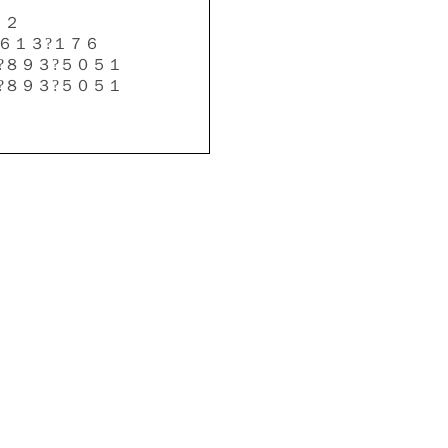
１２
６１３?１７６
?８９３?５０５１
?８９３?５０５１