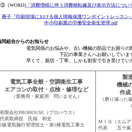
（WORD)
「消費増税に伴う消費税転嫁及び表示方法についての
冊子『印刷現場における個人情報保護ワンポイントレッスン』の
中小印刷業の労働安全衛生管理.pdf
協同組合からのお知らせ
電気関係のお悩みや、古い機械の部品でお困りの
下記の事業さんへお願いしていま
早くて、親切・丁寧、しかも割安で引き受けてい
製
電気工事全般・空調衛生工事
機械
エアコンの取付・点検・修理など
作成
（業務用・家庭用 問いません）
（磨り減った
有限会社PROHOUSE（プロハウス）
代表取締役 氏福 和史
ＭＩＧ（エムア
1級電気施行管理技士・第1種電気工事士
代表 五十嵐