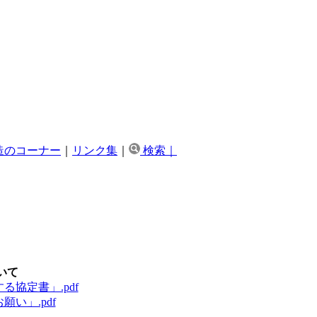
造のコーナー
｜
リンク集
｜
検索｜
いて
協定書」.pdf
い」.pdf