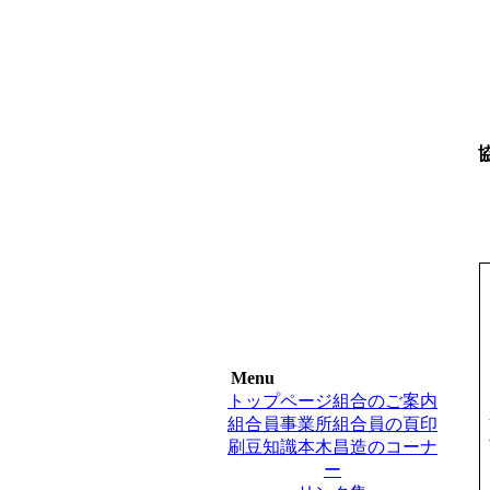
③
Menu
トップページ
組合のご案内
組合員事業所
組合員の頁
印
刷豆知識
本木昌造のコーナ
ー